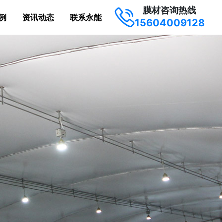
膜材咨询热线
例
资讯动态
联系永能
15604009128