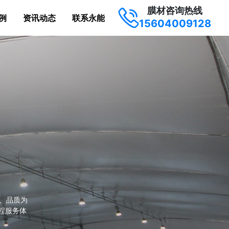
膜材咨询热线
例
资讯动态
联系永能
15604009128
材的曲面造
储篷盖等
方案。