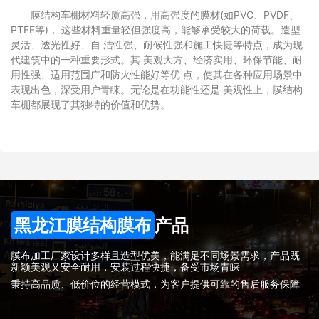
膜结构车棚材料轻质高强，用高强度的膜材(如PVC、PVDF、
PTFE等)， 这些材料重量轻但强度高，能够承受较大的荷载。造型
灵活、透光性好、自 洁性强、耐候性强和施工快捷等特点，成为现
代建筑中的一种重要形式。其 美观大方、经济实用、环保节能、耐
用性强、适用范围广和防火性能好等优 点，使其在各种应用场景中
表现出色，深受用户青睐。无论是在功能性还是 美观性上，膜结构
车棚都展现了其独特的价值和优势。
黑龙江膜结构膜布
产品
膜布加工厂家设计多样且造型优美，能满足不同场景需求，产品既
新颖美观又安全耐用，安装过程快捷，备受市场青睐
秉持高品质、低价位的经营模式，为客户提供可靠的售后服务保障