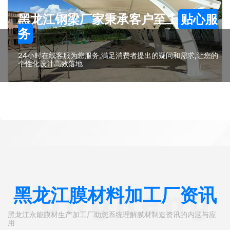
黑龙江钢梁厂家秉承客户至上
贴心服
务
24小时在线客服为您服务,满足消费者提出的疑问和需求,让您的
个性化设计高效落地
黑龙江膜材料加工厂资讯
Yongneng
黑龙江永能膜材生产加工厂助您系统理解膜材制造资讯的内涵与应
用