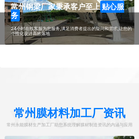
常州钢梁厂家秉承客户至上
贴心服
务
24小时在线客服为您服务,满足消费者提出的疑问和需求,让您的
个性化设计高效落地
常州膜材料加工厂资讯
Yongneng
常州永能膜材生产加工厂助您系统理解膜材制造资讯的内涵与应用