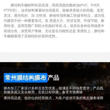
膜结构车棚材料轻质高强，用高强度的膜材(如PVC、PVDF、
PTFE等)， 这些材料重量轻但强度高，能够承受较大的荷载。造型
灵活、透光性好、自 洁性强、耐候性强和施工快捷等特点，成为现
代建筑中的一种重要形式。其 美观大方、经济实用、环保节能、耐
用性强、适用范围广和防火性能好等优 点，使其在各种应用场景中
表现出色，深受用户青睐。无论是在功能性还是 美观性上，膜结构
车棚都展现了其独特的价值和优势。
常州膜结构膜布
产品
膜布加工厂家设计多样且造型优美，能满足不同场景需求，产品既
新颖美观又安全耐用，安装过程快捷，备受市场青睐
秉持高品质、低价位的经营模式，为客户提供可靠的售后服务保障